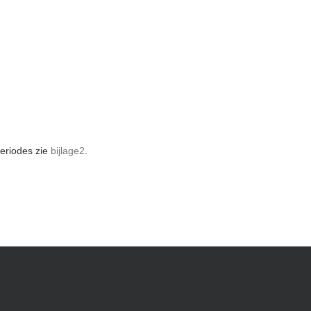
eriodes zie
bijlage2
.