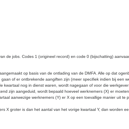
n de jobs. Codes 1 (origineel record) en code 0 (bijschatting) aanvaard
ase aangemaakt op basis van de ontlading van de DMFA. Alle op dat oge
e gaan of er ontbrekende aangiften zijn (meer specifiek indien bij ee
e kwartaal nog in dienst waren, wordt nagegaan of voor die werkgever
rekend zijn aangeduid, wordt bepaald hoeveel werknemers (X) er moeten
kwartaal aanwezige werknemers (Y) er X op een toevallige manier uit te 
ers X groter is dan het aantal van het vorige kwartaal Y, dan worden een