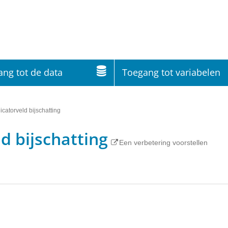
ng tot de data
Toegang tot variabelen
icatorveld bijschatting
ld bijschatting
Een verbetering voorstellen