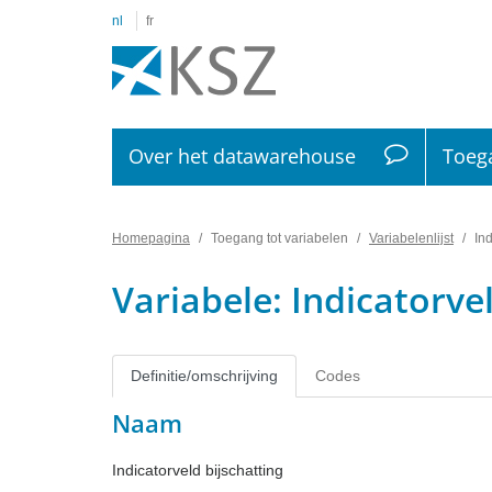
nl
fr
Over het datawarehouse
Toega
Homepagina
Toegang tot variabelen
Variabelenlijst
Ind
Variabele: Indicatorve
Definitie/omschrijving
Codes
Naam
Indicatorveld bijschatting