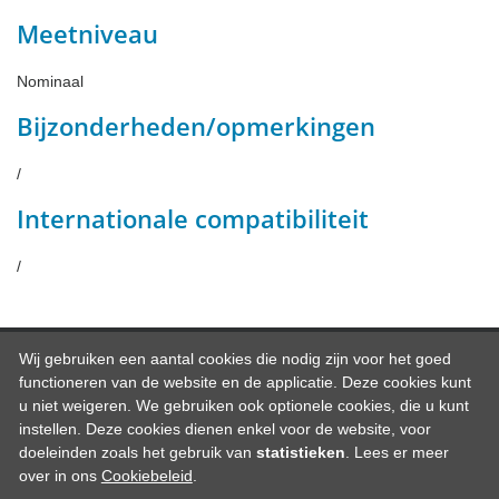
Meetniveau
Nominaal
Bijzonderheden/opmerkingen
/
Internationale compatibiliteit
/
Wij gebruiken een aantal cookies die nodig zijn voor het goed
Cookiebeleid
Copyright ©
functioneren van de website en de applicatie. Deze cookies kunt
2026
Toegankelijkheidsverklaring Datawarehouse
u niet weigeren. We gebruiken ook optionele cookies, die u kunt
instellen. Deze cookies dienen enkel voor de website, voor
Open toestemmingsvenster
doeleinden zoals het gebruik van
statistieken
. Lees er meer
over in ons
Cookiebeleid
.